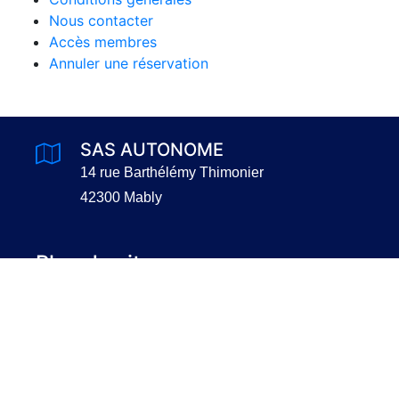
Nous contacter
Accès membres
Annuler une réservation
SAS AUTONOME
14 rue Barthélémy Thimonier
42300 Mably
Plan du site
Plan global
Qui sommes nous
Membres