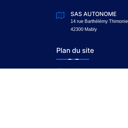
SAS AUTONOME
14 rue Barthélémy Thimonie
42300 Mably
Plan du site
Plan global
Qui sommes nous
Membres
Nous contacter