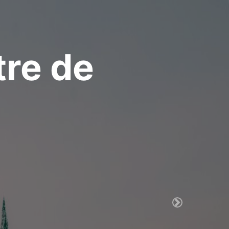
tre de
Next