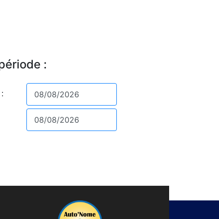
période :
: